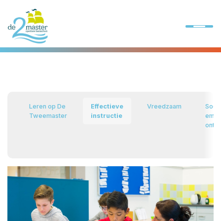
Onze school
Ons onderwijs
Leren op De
Effectieve
Vreedzaam
Socia
Tweemaster
instructie
emot
ontwi
Praktische informatie
Kennismaking
Contact