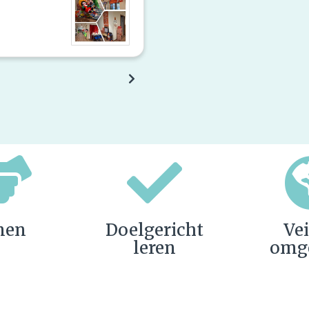
men
Doelgericht
Vei
leren
omg