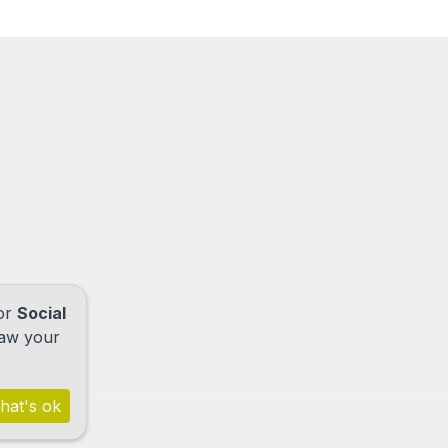
for
Social
raw your
hat's ok