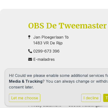
OBS De Tweemaster
Jan Ploegerlaan 1b
1483 VR De Rijp
0299-673 396
E-mailadres
Hi! Could we please enable some additional services 
Media & Tracking
? You can always change or withd
consent later.
Let me choose
I decline
T
Privacy statement
Cookie instellingen